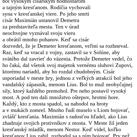
bol vysokým cisárskym hodnostárom
a tajným kresťanom. Rodičia vychovali
syna v kresťanskej viere. Po jeho smrti
cisár Maximián ustanovil Demetra
za predstaviteľa mesta. Ten v úrad
neochvejne vyznával svoju vieru
a obrátil mnoho pohanov. Keď sa cisár
dozvedel, že je Demeter kresťanom, veľmi sa rozhneval.
Raz, keď sa vracal z vojny, zastavil sa v Solúne, aby
svätého dal zavrieť do väzenia. Pretože Demeter vedel, čo
ho čaká, dal všetok svoj majetok vernému sluhovi Zupovi,
ktorému nariadil, aby ho rozdal chudobným. Cisár
usporiadal v meste hry, jednou z veľkých atrakcií bol jeho
vandalský zápasník, menom Lius. Bol to muž neobyčajnej
sily, ktorý každého premohol. Pre neho postavil vysoký
most. A pod ten dali množstvo oštepov, hrotmi hore.
Každý, kto z mosta spadol, sa nabodol na hroty
a v mukách zomrel. Mnoho ľudí muselo s Liom bojovať,
zvlášť kresťania. Maximián s radosťou hľadel, ako Lius
zhadzuje svojich protivníkov z mosta. V Meste žil jeden
kresťanský mladík, menom Nestor. Keď videl, koľko
kresťanov Lius zabil, rozhodol sa s ním bojovať. Prv než