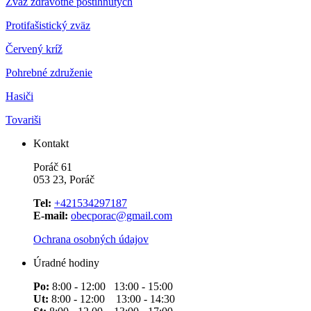
Zväz zdravotne postihnutých
Protifašistický zväz
Červený kríž
Pohrebné združenie
Hasiči
Tovariši
Kontakt
Poráč 61
053 23, Poráč
Tel:
+421534297187
E-mail:
obecporac@gmail.com
Ochrana osobných údajov
Úradné hodiny
Po:
8:00 - 12:00 13:00 - 15:00
Ut:
8:00 - 12:00 13:00 - 14:30