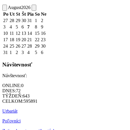
August
2026
Po
Ut
St
Št
Pia
So
Ne
27
28
29
30
31
1
2
3
4
5
6
7
8
9
10
11
12
13
14
15
16
17
18
19
20
21
22
23
24
25
26
27
28
29
30
31
1
2
3
4
5
6
Návštevnosť
Návštevnosť:
ONLINE:
0
DNES:
72
TÝŽDEŇ:
643
CELKOM:
595891
Urbariát
Poľovníci