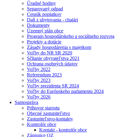
Úradné hodiny
Separovaný odpad
Cenník poplatkov
Daň z ubytovania - chatári
Dokumenty
Územný plán obce
Program hospodárskeho a sociálneho rozvoja
Projekty a dotácie
Zásady hospodárenia s majetkom
Voľby do NR SR 2020
Sčítanie obyvateľstva 2021
Ochrana osobných údajov
Voľby 2022
Referendum 2023
Voľby 2023
Voľby prezidenta SR 2024
Voľby do Európskeho parlamentu 2024
Voľby 2026
Samospráva
Príhovor starostu
Obecné zastupiteľstvo
Zastupiteľstvo-kontakty
Kontrolór obce
Kontakt - kontrolór obce
Zápisnice OZ