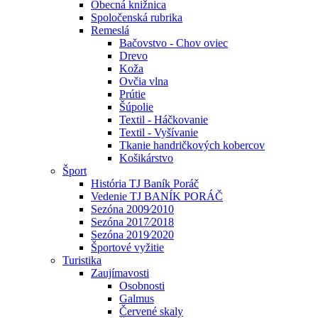
Obecná knižnica
Spoločenská rubrika
Remeslá
Bačovstvo - Chov oviec
Drevo
Koža
Ovčia vlna
Prútie
Šúpolie
Textil - Háčkovanie
Textil - Vyšívanie
Tkanie handričkových kobercov
Košikárstvo
Šport
História TJ Baník Poráč
Vedenie TJ BANÍK PORÁČ
Sezóna 2009⁄2010
Sezóna 2017⁄2018
Sezóna 2019⁄2020
Športové vyžitie
Turistika
Zaujímavosti
Osobnosti
Galmus
Červené skaly