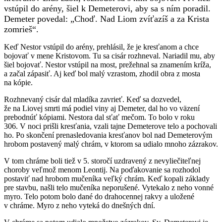
vstúpil do arény, šiel k Demeterovi, aby sa s ním poradil.
Demeter povedal: „Choď. Nad Liom zvíťazíš a za Krista
zomrieš“.
Keď Nestor vstúpil do arény, prehlásil, že je kresťanom a chce
bojovať v mene Kristovom. Tu sa cisár rozhneval. Nariadil mu, aby
šiel bojovať. Nestor vstúpil na most, prežehnal sa znamením kríža,
a začal zápasiť. Aj keď bol malý vzrastom, zhodil obra z mosta
na kópie.
Rozhnevaný cisár dal mladíka zavrieť. Keď sa dozvedel,
že na Liovej smrti má podiel viny aj Demeter, dal ho vo väzení
prebodnúť kópiami. Nestora dal sťať mečom. To bolo v roku
306. V noci prišli kresťania, vzali tajne Demeterove telo a pochovali
ho. Po skončení prenasledovania kresťanov bol nad Demeterovým
hrobom postavený malý chrám, v ktorom sa udialo mnoho zázrakov.
V tom chráme boli tiež v 5. storočí uzdravený z nevyliečiteľnej
choroby veľmož menom Leontij. Na poďakovanie sa rozhodol
postaviť nad hrobom mučeníka veľký chrám. Keď kopali základy
pre stavbu, našli telo mučeníka neporušené. Vytekalo z neho vonné
myro. Telo potom bolo dané do drahocennej rakvy a uložené
v chráme. Myro z neho vyteká do dnešných dní.