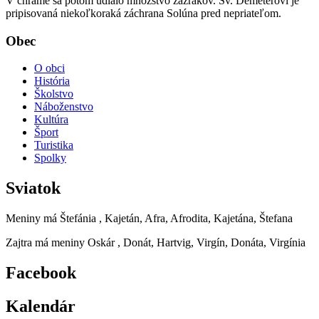
V chráme sa potom udialo množstvo zázrakov. Sv. Demeterovi je
pripisovaná niekoľkoraká záchrana Solúna pred nepriateľom.
Obec
O obci
História
Školstvo
Náboženstvo
Kultúra
Šport
Turistika
Spolky
Sviatok
Meniny má
Štefánia
, Kajetán, Afra, Afrodita, Kajetána, Štefana
Zajtra má meniny
Oskár
, Donát, Hartvig, Virgín, Donáta, Virgínia
Facebook
Kalendár