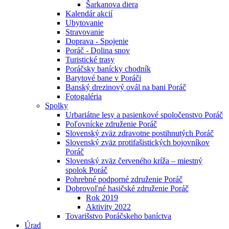
Šarkanova diera
Kalendár akcií
Ubytovanie
Stravovanie
Doprava - Spojenie
Poráč - Dolina snov
Turistické trasy
Poráčsky banícky chodník
Barytové bane v Poráči
Banský drezinový ovál na bani Poráč
Fotogaléria
Spolky
Urbariátne lesy a pasienkové spoločenstvo Poráč
Poľovnícke združenie Poráč
Slovenský zväz zdravotne postihnutých Poráč
Slovenský zväz protifašistických bojovníkov
Poráč
Slovenský zväz červeného kríža – miestný
spolok Poráč
Pohrebné podporné združenie Poráč
Dobrovoľné hasičské združenie Poráč
Rok 2019
Aktivity 2022
Tovarišstvo Poráčskeho baníctva
Úrad