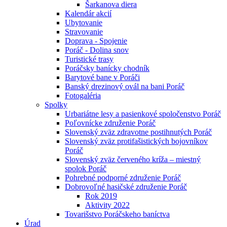
Šarkanova diera
Kalendár akcií
Ubytovanie
Stravovanie
Doprava - Spojenie
Poráč - Dolina snov
Turistické trasy
Poráčsky banícky chodník
Barytové bane v Poráči
Banský drezinový ovál na bani Poráč
Fotogaléria
Spolky
Urbariátne lesy a pasienkové spoločenstvo Poráč
Poľovnícke združenie Poráč
Slovenský zväz zdravotne postihnutých Poráč
Slovenský zväz protifašistických bojovníkov
Poráč
Slovenský zväz červeného kríža – miestný
spolok Poráč
Pohrebné podporné združenie Poráč
Dobrovoľné hasičské združenie Poráč
Rok 2019
Aktivity 2022
Tovarišstvo Poráčskeho baníctva
Úrad