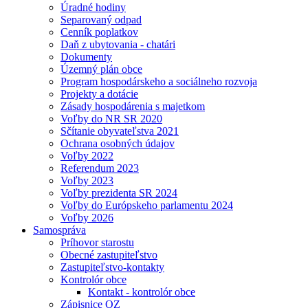
Úradné hodiny
Separovaný odpad
Cenník poplatkov
Daň z ubytovania - chatári
Dokumenty
Územný plán obce
Program hospodárskeho a sociálneho rozvoja
Projekty a dotácie
Zásady hospodárenia s majetkom
Voľby do NR SR 2020
Sčítanie obyvateľstva 2021
Ochrana osobných údajov
Voľby 2022
Referendum 2023
Voľby 2023
Voľby prezidenta SR 2024
Voľby do Európskeho parlamentu 2024
Voľby 2026
Samospráva
Príhovor starostu
Obecné zastupiteľstvo
Zastupiteľstvo-kontakty
Kontrolór obce
Kontakt - kontrolór obce
Zápisnice OZ