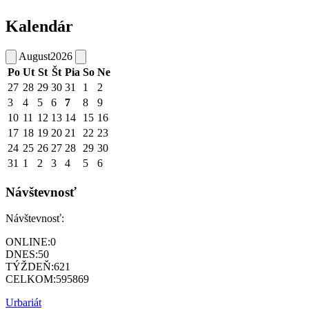
Kalendár
August
2026
Po
Ut
St
Št
Pia
So
Ne
27
28
29
30
31
1
2
3
4
5
6
7
8
9
10
11
12
13
14
15
16
17
18
19
20
21
22
23
24
25
26
27
28
29
30
31
1
2
3
4
5
6
Návštevnosť
Návštevnosť:
ONLINE:
0
DNES:
50
TÝŽDEŇ:
621
CELKOM:
595869
Urbariát