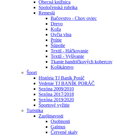
Obecná knižnica
Spoločenská rubrika
Remeslá
Bačovstvo - Chov oviec
Drevo
Koža
Ovčia vlna
Prútie
Šúpolie
Textil - Háčkovanie
Textil - Vyšívanie
Tkanie handričkových kobercov
Košikárstvo
Šport
História TJ Baník Poráč
Vedenie TJ BANÍK PORÁČ
Sezóna 2009⁄2010
Sezóna 2017⁄2018
Sezóna 2019⁄2020
Športové vyžitie
Turistika
Zaujímavosti
Osobnosti
Galmus
Červené skaly