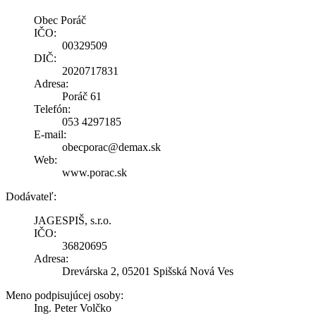
Obec Poráč
IČO:
00329509
DIČ:
2020717831
Adresa:
Poráč 61
Telefón:
053 4297185
E-mail:
obecporac@demax.sk
Web:
www.porac.sk
Dodávateľ:
JAGESPIŠ, s.r.o.
IČO:
36820695
Adresa:
Drevárska 2, 05201 Spišská Nová Ves
Meno podpisujúcej osoby:
Ing. Peter Volčko