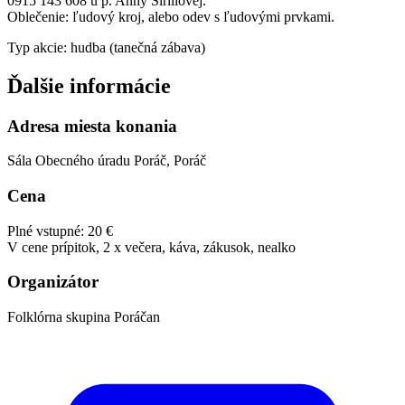
0915 143 608 u p. Anny Širillovej.
Oblečenie: ľudový kroj, alebo odev s ľudovými prvkami.
Typ akcie: hudba (tanečná zábava)
Ďalšie informácie
Adresa miesta konania
Sála Obecného úradu Poráč, Poráč
Cena
Plné vstupné: 20 €
V cene prípitok, 2 x večera, káva, zákusok, nealko
Organizátor
Folklórna skupina Poráčan