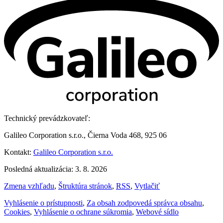
Technický prevádzkovateľ:
Galileo Corporation s.r.o., Čierna Voda 468, 925 06
Kontakt:
Galileo Corporation s.r.o.
Posledná aktualizácia: 3. 8. 2026
Zmena vzhľadu
,
Štruktúra stránok
,
RSS
,
Vytlačiť
Vyhlásenie o prístupnosti
,
Za obsah zodpovedá správca obsahu
,
Cookies
,
Vyhlásenie o ochrane súkromia
,
Webové sídlo