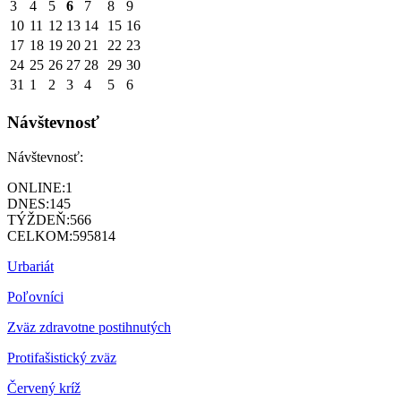
3
4
5
6
7
8
9
10
11
12
13
14
15
16
17
18
19
20
21
22
23
24
25
26
27
28
29
30
31
1
2
3
4
5
6
Návštevnosť
Návštevnosť:
ONLINE:
1
DNES:
145
TÝŽDEŇ:
566
CELKOM:
595814
Urbariát
Poľovníci
Zväz zdravotne postihnutých
Protifašistický zväz
Červený kríž