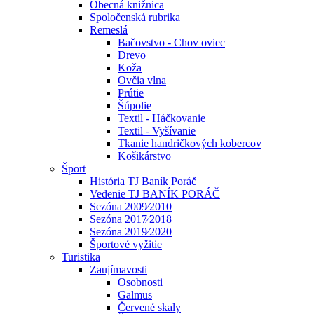
Obecná knižnica
Spoločenská rubrika
Remeslá
Bačovstvo - Chov oviec
Drevo
Koža
Ovčia vlna
Prútie
Šúpolie
Textil - Háčkovanie
Textil - Vyšívanie
Tkanie handričkových kobercov
Košikárstvo
Šport
História TJ Baník Poráč
Vedenie TJ BANÍK PORÁČ
Sezóna 2009⁄2010
Sezóna 2017⁄2018
Sezóna 2019⁄2020
Športové vyžitie
Turistika
Zaujímavosti
Osobnosti
Galmus
Červené skaly