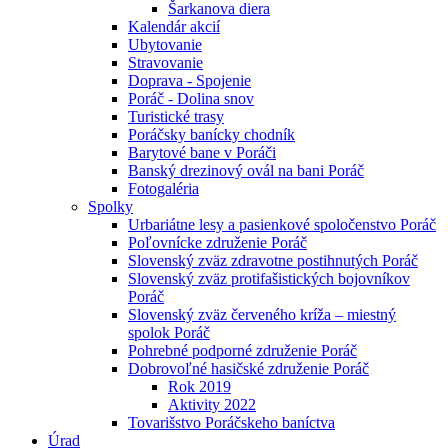
Šarkanova diera
Kalendár akcií
Ubytovanie
Stravovanie
Doprava - Spojenie
Poráč - Dolina snov
Turistické trasy
Poráčsky banícky chodník
Barytové bane v Poráči
Banský drezinový ovál na bani Poráč
Fotogaléria
Spolky
Urbariátne lesy a pasienkové spoločenstvo Poráč
Poľovnícke združenie Poráč
Slovenský zväz zdravotne postihnutých Poráč
Slovenský zväz protifašistických bojovníkov
Poráč
Slovenský zväz červeného kríža – miestný
spolok Poráč
Pohrebné podporné združenie Poráč
Dobrovoľné hasičské združenie Poráč
Rok 2019
Aktivity 2022
Tovarišstvo Poráčskeho baníctva
Úrad