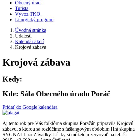
Obecný úrad
Turista
Vývoz TKO
Liturgický program
Úvodná stránka
Udalosti
Kalendár akcií
Krojová zábava
Krojová zábava
Kedy:
Kde:
Sála Obecného úradu Poráč
Pridať do Google kalendára
Aj tento rok pre Vás folklórna skupina Poračán pripravila Krojovú
zábavu, s ktorou sa rozlúčime s fašiangovým obdobím.Hrá skupina
SYGNALL zo Závadky. Lístky si môžete rezervovať na tel. č.: