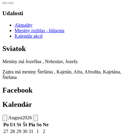
Udalosti
Aktuality
Miestny rozhlas - hlásenia
Kalendár akcií
Sviatok
Meniny má
Jozefína
, Nehoslav, Jozefa
Zajtra má meniny
Štefánia
, Kajetán, Afra, Afrodita, Kajetána,
Štefana
Facebook
Kalendár
August
2026
Po
Ut
St
Št
Pia
So
Ne
27
28
29
30
31
1
2