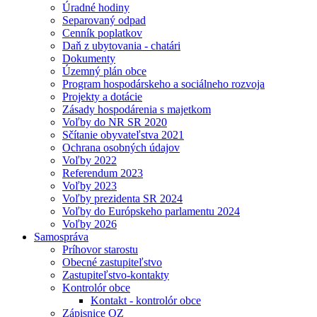
Úradné hodiny
Separovaný odpad
Cenník poplatkov
Daň z ubytovania - chatári
Dokumenty
Územný plán obce
Program hospodárskeho a sociálneho rozvoja
Projekty a dotácie
Zásady hospodárenia s majetkom
Voľby do NR SR 2020
Sčítanie obyvateľstva 2021
Ochrana osobných údajov
Voľby 2022
Referendum 2023
Voľby 2023
Voľby prezidenta SR 2024
Voľby do Európskeho parlamentu 2024
Voľby 2026
Samospráva
Príhovor starostu
Obecné zastupiteľstvo
Zastupiteľstvo-kontakty
Kontrolór obce
Kontakt - kontrolór obce
Zápisnice OZ