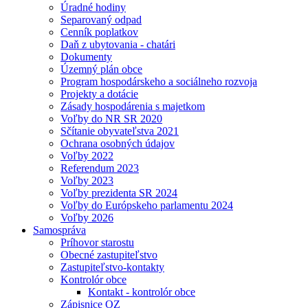
Úradné hodiny
Separovaný odpad
Cenník poplatkov
Daň z ubytovania - chatári
Dokumenty
Územný plán obce
Program hospodárskeho a sociálneho rozvoja
Projekty a dotácie
Zásady hospodárenia s majetkom
Voľby do NR SR 2020
Sčítanie obyvateľstva 2021
Ochrana osobných údajov
Voľby 2022
Referendum 2023
Voľby 2023
Voľby prezidenta SR 2024
Voľby do Európskeho parlamentu 2024
Voľby 2026
Samospráva
Príhovor starostu
Obecné zastupiteľstvo
Zastupiteľstvo-kontakty
Kontrolór obce
Kontakt - kontrolór obce
Zápisnice OZ