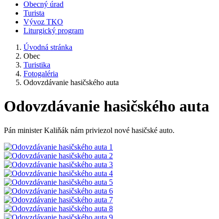
Obecný úrad
Turista
Vývoz TKO
Liturgický program
Úvodná stránka
Obec
Turistika
Fotogaléria
Odovzdávanie hasičského auta
Odovzdávanie hasičského auta
Pán minister Kaliňák nám priviezol nové hasičské auto.