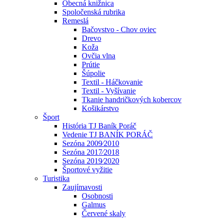
Obecná knižnica
Spoločenská rubrika
Remeslá
Bačovstvo - Chov oviec
Drevo
Koža
Ovčia vlna
Prútie
Šúpolie
Textil - Háčkovanie
Textil - Vyšívanie
Tkanie handričkových kobercov
Košikárstvo
Šport
História TJ Baník Poráč
Vedenie TJ BANÍK PORÁČ
Sezóna 2009⁄2010
Sezóna 2017⁄2018
Sezóna 2019⁄2020
Športové vyžitie
Turistika
Zaujímavosti
Osobnosti
Galmus
Červené skaly