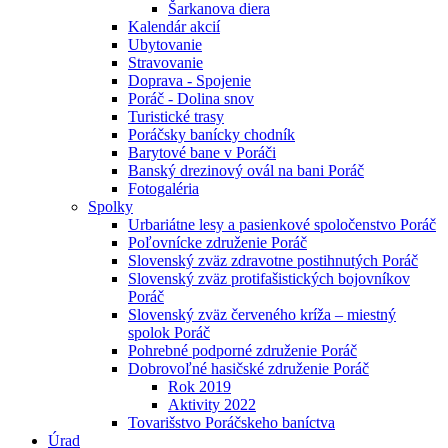
Šarkanova diera
Kalendár akcií
Ubytovanie
Stravovanie
Doprava - Spojenie
Poráč - Dolina snov
Turistické trasy
Poráčsky banícky chodník
Barytové bane v Poráči
Banský drezinový ovál na bani Poráč
Fotogaléria
Spolky
Urbariátne lesy a pasienkové spoločenstvo Poráč
Poľovnícke združenie Poráč
Slovenský zväz zdravotne postihnutých Poráč
Slovenský zväz protifašistických bojovníkov
Poráč
Slovenský zväz červeného kríža – miestný
spolok Poráč
Pohrebné podporné združenie Poráč
Dobrovoľné hasičské združenie Poráč
Rok 2019
Aktivity 2022
Tovarišstvo Poráčskeho baníctva
Úrad