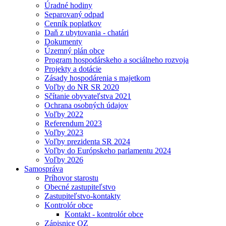
Úradné hodiny
Separovaný odpad
Cenník poplatkov
Daň z ubytovania - chatári
Dokumenty
Územný plán obce
Program hospodárskeho a sociálneho rozvoja
Projekty a dotácie
Zásady hospodárenia s majetkom
Voľby do NR SR 2020
Sčítanie obyvateľstva 2021
Ochrana osobných údajov
Voľby 2022
Referendum 2023
Voľby 2023
Voľby prezidenta SR 2024
Voľby do Európskeho parlamentu 2024
Voľby 2026
Samospráva
Príhovor starostu
Obecné zastupiteľstvo
Zastupiteľstvo-kontakty
Kontrolór obce
Kontakt - kontrolór obce
Zápisnice OZ