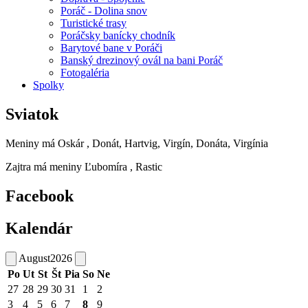
Poráč - Dolina snov
Turistické trasy
Poráčsky banícky chodník
Barytové bane v Poráči
Banský drezinový ovál na bani Poráč
Fotogaléria
Spolky
Sviatok
Meniny má
Oskár
, Donát, Hartvig, Virgín, Donáta, Virgínia
Zajtra má meniny
Ľubomíra
, Rastic
Facebook
Kalendár
August
2026
Po
Ut
St
Št
Pia
So
Ne
27
28
29
30
31
1
2
3
4
5
6
7
8
9