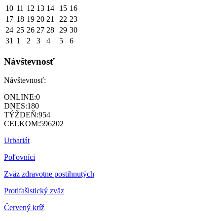
10
11
12
13
14
15
16
17
18
19
20
21
22
23
24
25
26
27
28
29
30
31
1
2
3
4
5
6
Návštevnosť
Návštevnosť:
ONLINE:
0
DNES:
180
TÝŽDEŇ:
954
CELKOM:
596202
Urbariát
Poľovníci
Zväz zdravotne postihnutých
Protifašistický zväz
Červený kríž